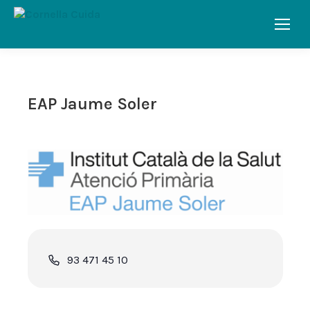
EAP Jaume Soler
Phone
93 471 45 10