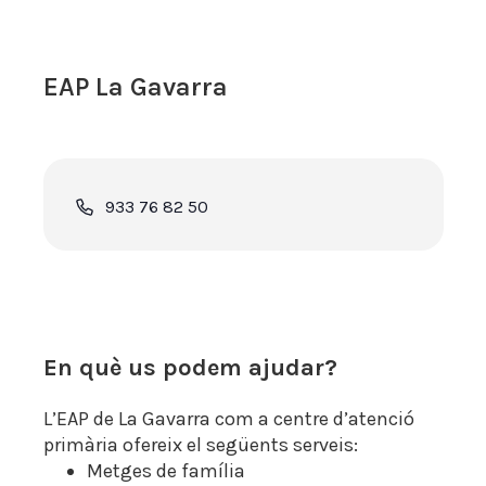
EAP La Gavarra
Phone
933 76 82 50
En què us podem ajudar?
L’EAP de La Gavarra com a centre d’atenció
primària ofereix el següents serveis:
Metges de família