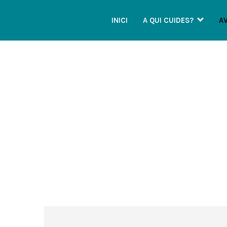
INICI
A QUI CUIDES?
A
orientació i assessor
per resoldre dubtes i preocu