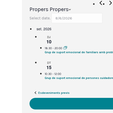
Propers
Propers
Select date.
set. 2026
DJ
10
18:30
-
20:00
Grup de suport emocional de familiars amb prob
DT
15
10:30
-
12:00
Grup de suport emocional de persones cuidador
Esdeveniments previs