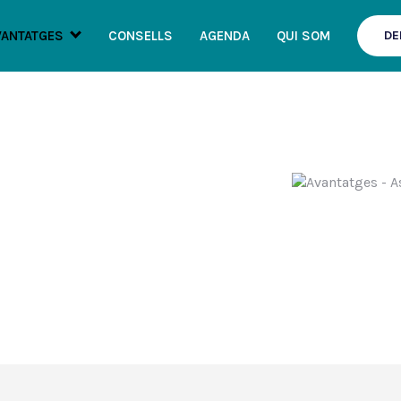
VANTATGES
CONSELLS
AGENDA
QUI SOM
DE
ASSESSORAMENT ESPECIA
ament personalitzat
pacions del dia a dia