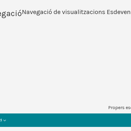
Navegació de visualitzacions Esdeve
egació
Propers e
I