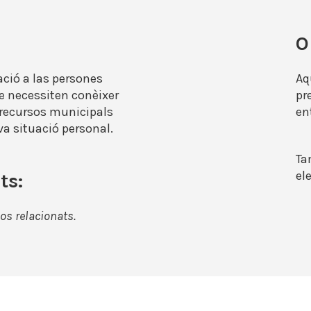
O
ació a las persones
Aq
e necessiten conèixer
pr
i recursos municipals
en
eva situació personal.
Ta
el
ts:
os relacionats.