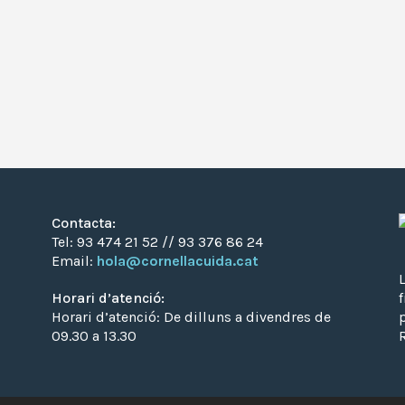
Contacta:
Tel: 93 474 21 52 // 93 376 86 24
Email:
hola@cornellacuida.cat
L
Horari d’atenció:
Horari d’atenció: De dilluns a divendres de
09.30 a 13.30