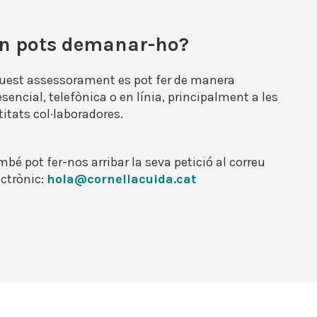
n pots demanar-ho?
uest assessorament es pot fer de manera
esencial, telefònica o en línia, principalment a les
titats col·laboradores.
mbé pot fer-nos arribar la seva petició al correu
ectrònic:
hola@cornellacuida.cat