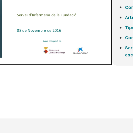
Com
Artr
Tip
Com
Ser
esc