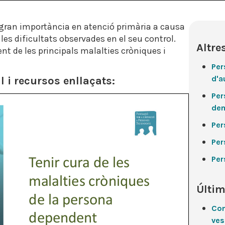
 gran importància en atenció primària a causa
 les dificultats observades en el seu control.
Altre
nt de les principals malalties cròniques i
Per
d'a
 i recursos enllaçats:
Per
de
Per
Per
Per
Últim
Con
ves