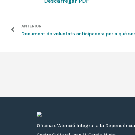
Descarregar PDF
ANTERIOR
Document de voluntats anticipades: per a què serv
Oficina d’Atenció Integral a la Dependència
Centre Cultural Joan N. García-Nieto