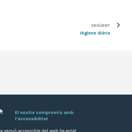
SEGÜENT
Higiene diària
El nostre compromís amb
l’accessibilitat
a versió accessible del web ha estat