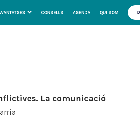
AVANTATGES
CONSELLS
AGENDA
QUI SOM
D
CONSELLS
nflictives. La comunicació
arria