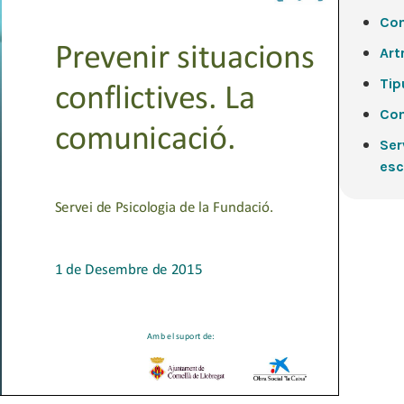
Com
Artr
Tip
Com
Ser
esc