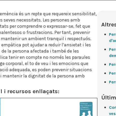
ència és un repte que requereix sensibilitat,
es seves necessitats. Les persones amb
Altre
ats per comprendre o expressar-se, fet que
alentesos o frustracions. Per tant, prevenir
Per
antenir un ambient tranquil i respectuós.
d'a
empàtica pot ajudar a reduir l’ansietat i les
Per
a de la persona afectada i també de les
de
lica tenir en compte no només les paraules
e corporal, el to de veu i les emocions que
Per
ció adequada, es poden prevenir situacions
Per
 i mantenir la dignitat de la persona amb
Per
 i recursos enllaçats:
Últim
Con
ves