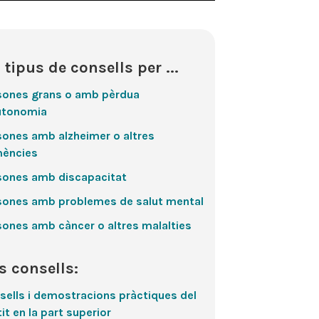
 tipus de consells per ...
sones grans o amb pèrdua
utonomia
sones amb alzheimer o altres
ències
sones amb discapacitat
sones amb problemes de salut mental
sones amb càncer o altres malalties
s consells:
sells i demostracions pràctiques del
it en la part superior