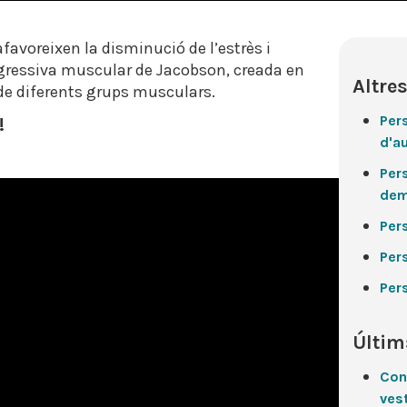
favoreixen la disminució de l’estrès i
rogressiva muscular de Jacobson, creada en
Altres
 de diferents grups musculars.
Per
!
d'a
Per
dem
Per
Per
Per
Últim
Con
vest