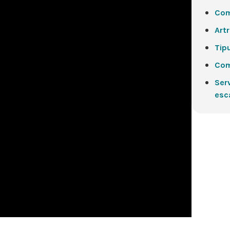
Com
Artr
Tip
Com
Serv
esc