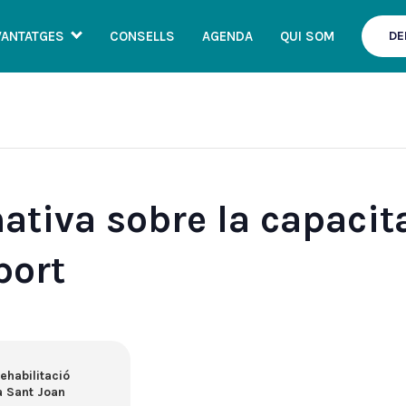
VANTATGES
CONSELLS
AGENDA
QUI SOM
DE
tiva sobre la capacitat
port
ehabilitació
a Sant Joan