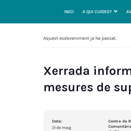
INICI
A QUI CUIDES?
A
Aquest esdeveniment ja ha passat.
Xerrada informa
mesures de su
Data:
Centre de R
Comunitàri
21 de maig