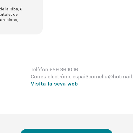
de la Riba, 6
pitalet de
Barcelona
,
Telèfon
659 96 10 16
Correu electrònic
espai3cornella@hotmai
Visita la seva web