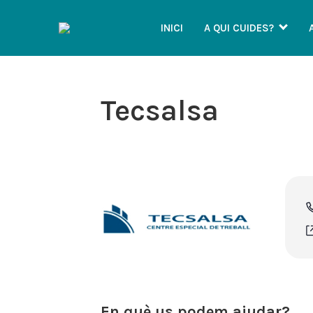
INICI
A QUI CUIDES?
Tecsalsa
En què us podem ajudar?