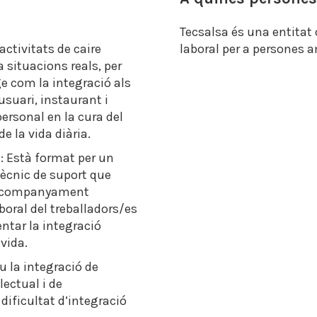
Tecsalsa és una entitat 
activitats de caire
laboral per a persones a
 situacions reals, per
ge com la integració als
usuari, instaurant i
rsonal en la cura del
de la vida diària.
t: Està format per un
tècnic de suport que
d’acompanyament
boral del treballadors/es
ntar la integració
 vida.
u la integració de
ectual i de
ificultat d’integració