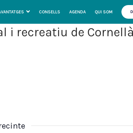
AVANTATGES
CONSELLS
AGENDA
QUI SOM
D
l i recreatiu de Cornell
recinte