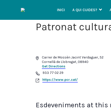
INICI
A QUI CUIDES?
Patronat cultura
Address
Carrer de Mossèn Jacint Verdaguer, 52
Cornellà de Llobregat
,
08940
Get Directions
Phone
933 77 02 29
Website
https://www.pcr.cat/
Esdeveniments at this 